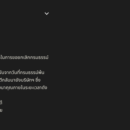
ทธิในการขอยกเลิกกรมธรรม์
นับจากวันที่กรมธรรม์พ้น
กลับมายังบริษัทฯ ซึ่ง
องสมนาคุณภายในระยะเวลาดัง
้​
 ​