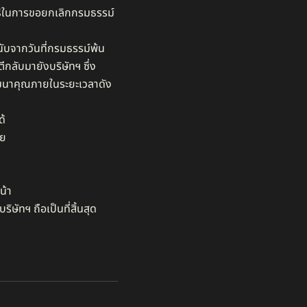
ทธิในการขอยกเลิกกรมธรรม์
นับจากวันที่กรมธรรม์พ้น
กลับมายังบริษัทฯ ซึ่ง
องสมนาคุณภายในระยะเวลาดัง
้​
 ​
้า​
ัทฯ ถือเป็นที่สิ้นสุด​