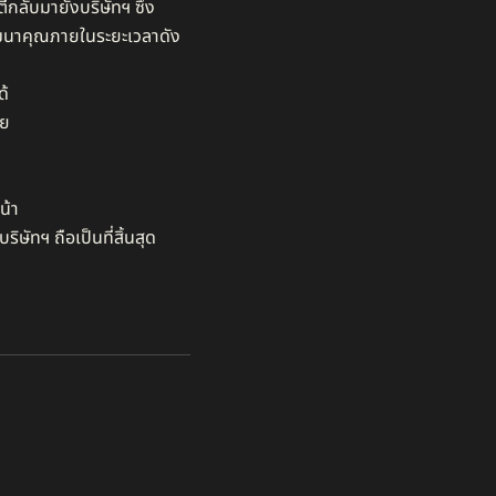
กลับมายังบริษัทฯ ซึ่ง
องสมนาคุณภายในระยะเวลาดัง
้​
 ​
้า​
ัทฯ ถือเป็นที่สิ้นสุด​