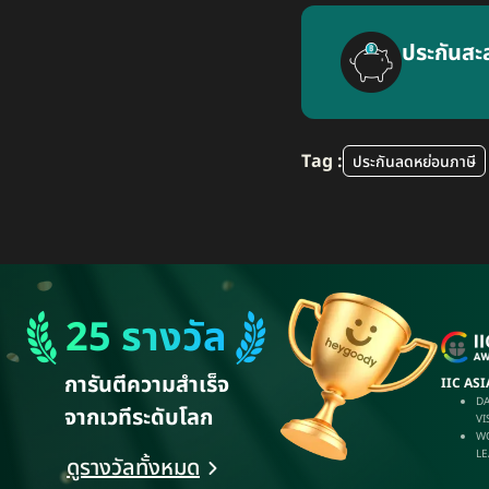
ประกันสะ
Tag :
ประกันลดหย่อนภาษี
25 รางวัล
การันตีความสำเร็จ
IIC AS
DA
จากเวทีระดับโลก
VI
W
LE
ดูรางวัลทั้งหมด