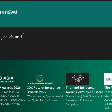
สมทรัพย์
ลดหย่อนภาษี
IA Awards 2026
IDC Future Enterprise
Thailand Influencer
The 
TA & ANALYTICS
Awards 2025
Awards 2025 by Tellscore
Winne
SIONARY AWARD
DIGIT
Winner หมวดหมู่ Special Award
Silver หมวดหมู่ Best Financial &
OMEN IN INSURANCE
AWARD
for Digital Native Business
Investment Influencer
ADERSHIP AWARD
Experi
Campaign
Call" 