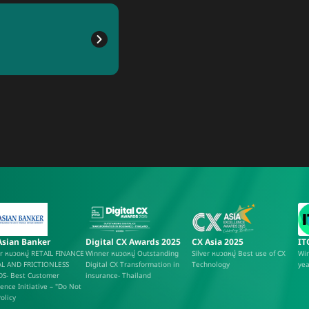
IT
CX Asia 2025
Asian Banker
Digital CX Awards 2025
Win
Silver หมวดหมู่ Best use of CX
r หมวดหมู่ RETAIL FINANCE
Winner หมวดหมู่ Outstanding
yea
Technology
AL AND FRICTIONLESS
Digital CX Transformation in
S- Best Customer
insurance- Thailand
ence Initiative – "Do Not
Policy