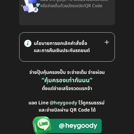
หรือจ่ายเต็มด้วยบัตรเดบิต/QR Code
นโยบายการยกเลิกคำสั่งซื้อ
และการคืนเงินประกันรถยนต์
จ่ายปุ๊บคุ้มครองปั๊บ จะจ่ายเต็ม จ่ายผ่อน
“คุ้มครองเท่ากันนน”
ตั้งแต่จ่ายเสร็จงวดแรกจ้า
แอด Line
@heygoody
ไว้ดูกรมธรรม์
และจ่ายบิลผ่าน QR Code ได้