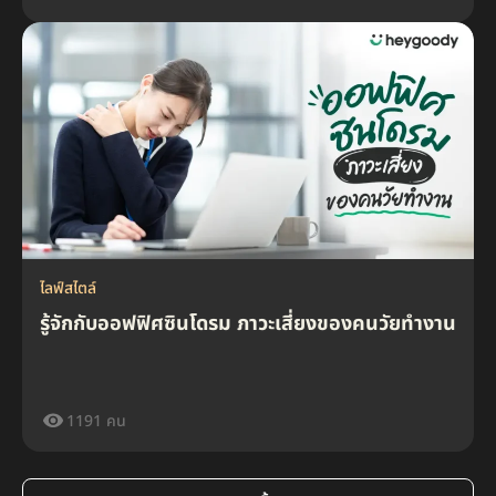
ไลฟ์สไตล์
รู้จักกับออฟฟิศซินโดรม ภาวะเสี่ยงของคนวัยทำงาน
1191 คน
ไลฟ์สไตล์
ไลฟ์สไตล์
ตอบโจทย์คนรุ่นใหม่ “รถไฟฟ้า MG” รุ่นไหนดี สเปคไหนโดนไปดู
เปิดสิทธิประโยชน์สมรสเท่าเทียมล่าสุด ทำประกันให้กันได้ไหม