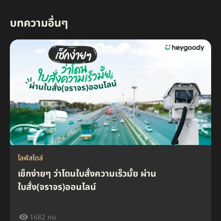
บทความอื่นๆ
ไลฟ์สไตล์
เช็กง่ายๆ ว่าโดนใบสั่งความเร็วมั้ย ผ่าน
ใบสั่ง(จราจร)ออนไลน์
1682 คน