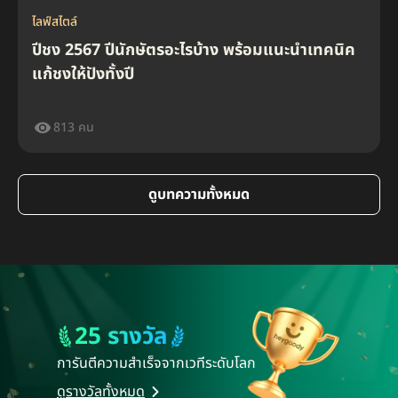
ไลฟ์สไตล์
ปีชง 2567 ปีนักษัตรอะไรบ้าง พร้อมแนะนำเทคนิค
แก้ชงให้ปังทั้งปี
813 คน
ไลฟ์สไตล์
ไลฟ์สไตล์
ทำประกันโรคร้ายแรงดียังไง คุ้มครองโรคอะไรบ้าง
แผ่นดินไหวต้องทำยังไง รวมวิธีรับมือและสิ่งที่ห้ามทำ
ดูบทความทั้งหมด
25 รางวัล
การันตีความสำเร็จ
จากเวทีระดับโลก
919
318
คน
คน
ดูรางวัลทั้งหมด