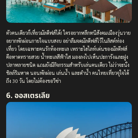
ตัวคนเดียวก็เที่ยวมัลดีฟส์ได้! ใครอยากหลีกหนีสังคมเมืองวุ่นวาย
อยากพักผ่อนกายใจแบบสงบ อย่าลืมจดมัลดีฟส์ไว้ในลิสต์ท่อง
เที่ยว โดยเฉพาะคนรักท้องทะเล เพราะไฮไลท์เด่นของมัลดีฟส์
คือหาดทรายสวย น้ำทะเลสีฟ้าใส มองลงไปเห็นปะการังและฝูง
ปลาหลายชนิด แถมยังมีกิจกรรมสำหรับเล่นคนเดียว ไม่ว่าจะนั่ง
ชิลล์ริมหาด นอนพักผ่อน เล่นน้ำ และดำน้ำ คนไทยเที่ยวจุใจได้
ถึง 30 วัน โดยไม่ต้องขอวีซ่า
6. ออสเตรเลีย