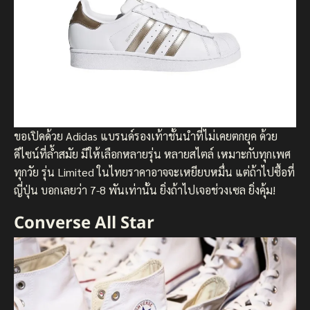
ขอเปิดด้วย Adidas แบรนด์รองเท้าชั้นนำที่ไม่เคยตกยุค ด้วย
ดีไซน์ที่ล้ำสมัย มีให้เลือกหลายรุ่น หลายสไตล์ เหมาะกับทุกเพศ
ทุกวัย รุ่น Limited ในไทยราคาอาจจะเหยียบหมื่น แต่ถ้าไปซื้อที่
ญี่ปุ่น บอกเลยว่า 7-8 พันเท่านั้น ยิ่งถ้าไปเจอช่วงเซล ยิ่งคุ้ม!
Converse All Star