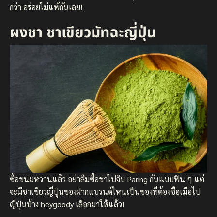
กว่า อร่อยไม่แพ้กันเลย!
ผงชา ชาเขียวมัทฉะญี่ปุ่น
ซื้อขนมหวานแล้ว อย่าลืมซื้อชาไปจิบ Paring กันแบบฟิน ๆ แต่
จะมีชาเขียวญี่ปุ่นของฝากแบรนด์ไหนเป็นของที่ต้องซื้อเมื่อไป
ญี่ปุ่นบ้าง heygoody เลือกมาให้แล้ว!