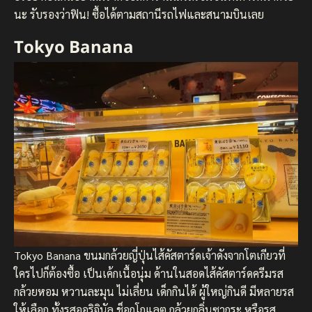
นะ รับรองว่าฟิน! ซื้อได้ตามสถานีรถไฟและสนามบินเลย
Tokyo Banana
Tokyo Banana ขนมกล้วยญี่ปุ่นไส้คัสตาร์ดเจ้าดังจากโตเกียวที่
ใครไปก็ต้องซื้อ เป็นเค้กเนื้อนุ่ม ด้านในสอดไส้คัสตาร์ดครีมรส
กล้วยหอม หวานละมุน ไม่เลี่ยน เด็กกินได้ ผู้ใหญ่กินดี มีหลายรส
ให้เลือก ทั้งรสออริจินัล ช็อกโกแลต กล้วยกลิ่นซากุระ หรือรส