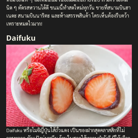
นิด ๆ ตัดรสหวานได้ดี ขนมนี้ทำสดใหม่ทุกวัน ขายที่สนามบินฮา
เนดะ สนามบินนาริตะ และห้างสรรพสินค้า ใครเห็นต้องรีบคว้า
เพราะหมดไวมาก!
Daifuku
Daifuku หรือโมจิญี่ปุ่นไส้ถั่วแดง เป็นของฝากสุดคลาสสิกที่ไม่