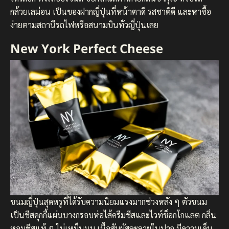
กล้วยเลม่อน เป็นของฝากญี่ปุ่นที่หน้าตาดี รสชาติดี และหาซื้อ
ง่ายตามสถานีรถไฟหรือสนามบินทั่วญี่ปุ่นเลย
New York Perfect Cheese
ขนมญี่ปุ่นสุดหรูที่ได้รับความนิยมแรงมากช่วงหลัง ๆ ตัวขนม
เป็นชีสคุกกี้แผ่นบางกรอบห่อไส้ครีมชีสและไวท์ช็อกโกแลต กลิ่น
หอมชีสแท้ ๆ ไม่เหม็นนม เนื้อสัมผัสละลายในปาก มีความเค็ม