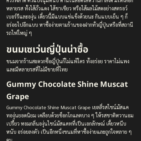
ควรพลาด ตัวแป้งนุ่มหนึบ ด้านในสอดไส้หวานกำลังดี มีให้เลือก
หลายรส ทั้งไส้ถั่วแดง ไส้ชาเขียว หรือไส้ผลไม้สดอย่างสตรอว์
เบอร์รีและองุ่น เดี๋ยวนี้มีแบบแช่แข็งด้วยนะ กินแบบเย็น ๆ ก็
อร่อยไปอีกแบบ หาซื้อง่ายตามร้านของฝากทั่วญี่ปุ่นหรือที่สถานี
รถไฟใหญ่ ๆ
ขนมเซเว่นญี่ปุ่นน่าซื้อ
ขนมจากร้านสะดวกซื้อญี่ปุ่นก็ไม่แพ้ใคร ทั้งอร่อย ราคาไม่แพง
และมีหลายรสที่ไม่มีขายที่ไทย
Gummy Chocolate Shine Muscat
Grape
Gummy Chocolate Shine Muscat Grape เยลลี่รสไชน์มัสแค
ทองุ่นยอดนิยม เคลือบด้วยช็อกโกแลตบาง ๆ ให้รสชาติหวานอม
เปรี้ยว หอมกลิ่นองุ่นไชน์มัสแคทที่เป็นเอกลักษณ์ เคี้ยวหนึบ
หนับ อร่อยลงตัว เป็นอีกหนึ่งขนมที่หาซื้อง่ายและถูกใจหลาย ๆ
คน