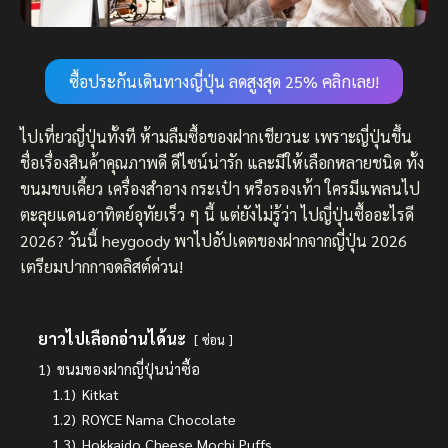
ซื้อประกันเดินทางญี่ปุ่น ลดสูงสุด 25% คลิกเลย!
ไปเที่ยวญี่ปุ่นทั้งที ห้ามลืมซื้อของฝากเชียวนะ เพราะญี่ปุ่นขึ้น
ชื่อเรื่องสินค้าคุณภาพดี ดีไซน์น่ารัก และมีให้เลือกหลายชนิด ทั้ง
ขนมขบเคี้ยว เครื่องสำอาง กระเป๋า หรือรองเท้า ใครมีแพลนไป
ตะลุยแดนอาทิตย์อุทัยเร็ว ๆ นี้ แต่ยังไม่รู้ว่า ไปญี่ปุ่นซื้ออะไรดี
2026? วันนี้ heygoody พาไปอัปเดตของฝากจากญี่ปุ่น 2026
เตรียมปากกาจดลิสต์ด่วน!
ยาวไปเลือกอ่านได้นะ
ซ่อน
1)
ขนมของฝากญี่ปุ่นน่าซื้อ
1.1)
Kitkat
1.2)
ROYCE Nama Chocolate
1.3)
Hokkaido Cheese Mochi Puffs