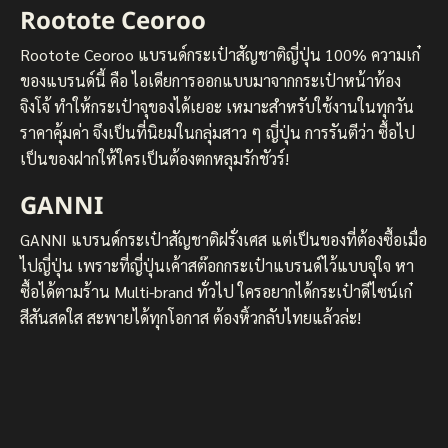
Rootote Ceoroo
Rootote Ceoroo แบรนด์กระเป๋าสัญชาติญี่ปุ่น 100% ความเก๋
ของแบรนด์นี้ คือ ไอเดียการออกแบบมาจากกระเป๋าหน้าท้อง
จิงโจ้ ทำให้กระเป๋าจุของได้เยอะ เหมาะสำหรับใช้งานในทุกวัน
ราคาคุ้มค่า จึงเป็นที่นิยมในกลุ่มสาว ๆ ญี่ปุ่น การรันตีว่า ซื้อไป
เป็นของฝากให้ใครเป็นต้องตกหลุมรักชัวร์!
GANNI
GANNI แบรนด์กระเป๋าสัญชาติฝรั่งเศส แต่เป็นของที่ต้องซื้อเมื่อ
ไปญี่ปุ่น เพราะที่ญี่ปุ่นเค้าสต๊อกกระเป๋าแบรนด์ไว้แบบจุใจ หา
ซื้อได้ตามร้าน Multi-brand ทั่วไป ใครอยากได้กระเป๋าดีไซน์เก๋
สีสันสดใส สะพายได้ทุกโอกาส ต้องหิ้วกลับไทยแล้วล่ะ!