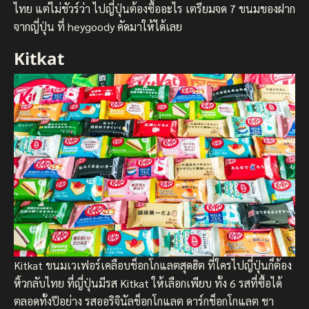
ไทย แต่ไม่ชัวร์ว่า ไปญี่ปุ่นต้องซื้ออะไร เตรียมจด 7 ขนมของฝาก
จากญี่ปุ่น ที่ heygoody คัดมาให้ได้เลย
Kitkat
Kitkat ขนมเวเฟอร์เคลือบช็อกโกแลตสุดฮิต ที่ใครไปญี่ปุ่นก็ต้อง
หิ้วกลับไทย ที่ญี่ปุ่นมีรส Kitkat ให้เลือกเพียบ ทั้ง 6 รสที่ซื้อได้
ตลอดทั้งปีอย่าง รสออริจินัลช็อกโกแลต ดาร์กช็อกโกแลต ชา