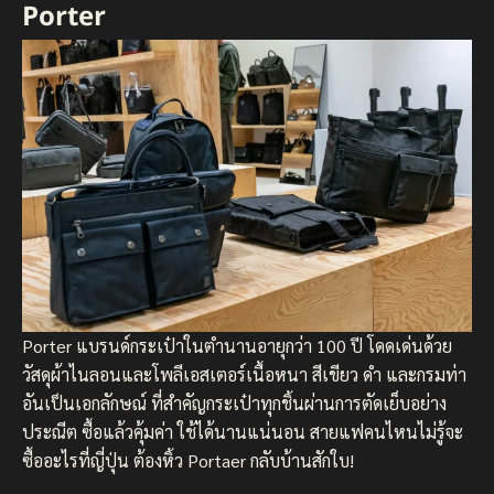
Porter
Porter แบรนด์กระเป๋าในตำนานอายุกว่า 100 ปี โดดเด่นด้วย
วัสดุผ้าไนลอนและโพลีเอสเตอร์เนื้อหนา สีเขียว ดำ และกรมท่า
อันเป็นเอกลักษณ์ ที่สำคัญกระเป๋าทุกชิ้นผ่านการตัดเย็บอย่าง
ประณีต ซื้อแล้วคุ้มค่า ใช้ได้นานแน่นอน สายแฟคนไหนไม่รู้จะ
ซื้ออะไรที่ญี่ปุ่น ต้องหิ้ว Portaer กลับบ้านสักใบ!