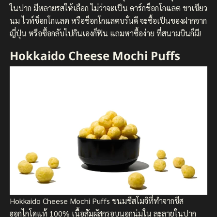
ในปาก มีหลายรสให้เลือก ไม่ว่าจะเป็น ดาร์กช็อกโกแลต ชาเขียว
นม ไวท์ช็อกโกแลต หรือช็อกโกแลตบรั่นดี จะซื้อเป็นของฝากจาก
ญี่ปุ่น หรือซื้อกลับไปกินเองก็ฟิน แถมหาซื้อง่าย ที่สนามบินก็มี!
Hokkaido Cheese Mochi Puffs
Hokkaido Cheese Mochi Puffs ขนมชีสโมจิที่ทำจากชีส
ฮอกไกโดแท้ 100% เนื้อสัมผัสกรอบนอกนุ่มใน ละลายในปาก