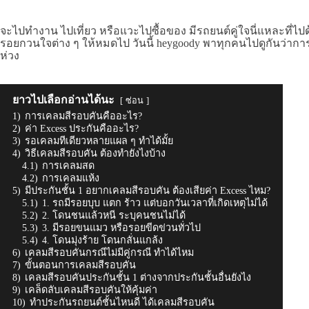
จะไปทำงาน ไปเที่ยว หรือแวะไปซื้อของ มีรถยนต์คู่ใจนี่แหละที่ไ
รอยกวนใจต่าง ๆ ให้หมดไป วันนี้ heygoody พาทุกคนไปดูกันว่าการ
ห่วง
ยาวไปเลือกอ่านได้นะ
ซ่อน
1)
การเคลมสีรอบคันคืออะไร?
2)
ค่า Excess ประกันคืออะไร?
3)
รอเคลมทีเดียวหลายแผล ๆ ทำได้มั้ย
4)
วิธีเคลมสีรอบคัน ต้องทำยังไงบ้าง
4.1)
การเคลมสด
4.2)
การเคลมแห้ง
5)
มีประกันชั้น 1 อยากเคลมสีรอบคัน ต้องเสียค่า Excess ไหม?
5.1)
1. รถมีรอยบุบ แตก ร้าว แต่บอกวันเวลาที่เกิดเหตุไม่ได้
5.2)
2. โดนชนแล้วหนี ระบุคนชนไม่ได้
5.3)
3. มีรอยขนแมว หรือรอยขีดข่วนทั่วไป
5.4)
4. โดนมุ่งร้าย โดนกลั่นแกล้ง
6)
เคลมสีรอบคันกรณีไม่มีคู่กรณี ทำได้ไหม
7)
ขั้นตอนการเคลมสีรอบคัน
8)
เคลมสีรอบคันประกันชั้น 1 ต่างจากประกันชั้นอื่นยังไง
9)
เคล็ดลับเคลมสีรอบคันให้คุ้มค่า
10)
ทำประกันรถยนต์ชั้นไหนดี ได้เคลมสีรอบคัน