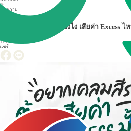
>
บทความ
>
เรื่องรถน่ารู้
เคลมสีรอบคันต้องทำยังไง เสียค่า Excess ไ
1797
คน
แชร์