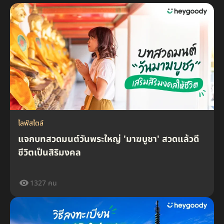
ไลฟ์สไตล์
แจกบทสวดมนต์วันพระใหญ่ 'มาฆบูชา' สวดแล้วดี
ชีวิตเป็นสิริมงคล
1327 คน