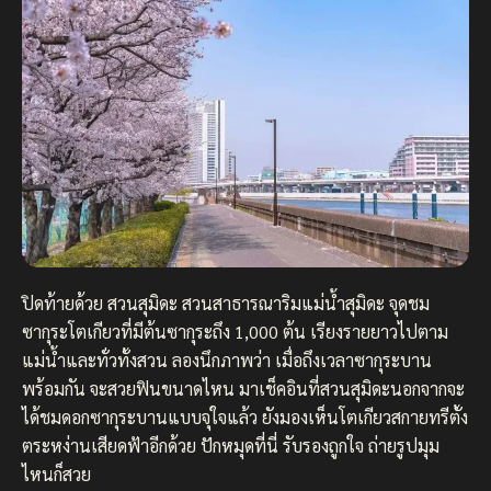
ปิดท้ายด้วย สวนสุมิดะ สวนสาธารณาริมแม่น้ำสุมิดะ จุดชม
ซากุระโตเกียวที่มีต้นซากุระถึง 1,000 ต้น เรียงรายยาวไปตาม
แม่น้ำและทั่วทั้งสวน ลองนึกภาพว่า เมื่อถึงเวลาซากุระบาน
พร้อมกัน จะสวยฟินขนาดไหน มาเช็คอินที่สวนสุมิดะนอกจากจะ
ได้ชมดอกซากุระบานแบบจุใจแล้ว ยังมองเห็นโตเกียวสกายทรีตั้ง
ตระหง่านเสียดฟ้าอีกด้วย ปักหมุดที่นี่ รับรองถูกใจ ถ่ายรูปมุม
ไหนก็สวย