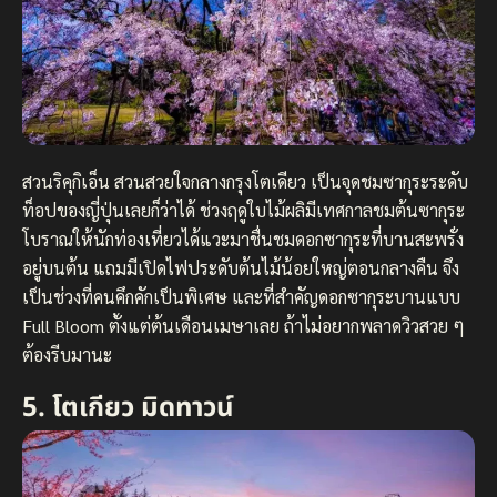
สวนริคุกิเอ็น สวนสวยใจกลางกรุงโตเดียว เป็นจุดชมซากุระระดับ
ท็อปของญี่ปุ่นเลยก็ว่าได้ ช่วงฤดูใบไม้ผลิมีเทศกาลชมต้นซากุระ
โบราณให้นักท่องเที่ยวได้แวะมาชื่นชมดอกซากุระที่บานสะพรั่ง
อยู่บนต้น แถมมีเปิดไฟประดับต้นไม้น้อยใหญ่ตอนกลางคืน จึง
เป็นช่วงที่คนคึกคักเป็นพิเศษ และที่สำคัญดอกซากุระบานแบบ
Full Bloom ตั้งแต่ต้นเดือนเมษาเลย ถ้าไม่อยากพลาดวิวสวย ๆ
ต้องรีบมานะ
5. โตเกียว มิดทาวน์