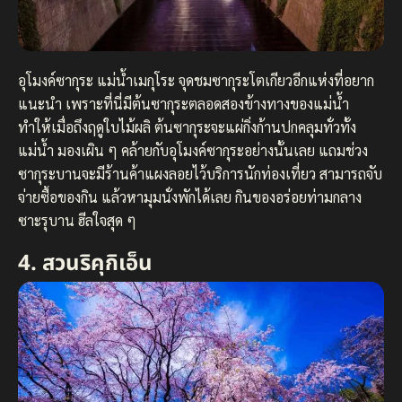
อุโมงค์ซากุระ แม่น้ำเมกุโระ จุดชมซากุระโตเกียวอีกแห่งที่อยาก
แนะนำ เพราะที่นี่มีต้นซากุระตลอดสองข้างทางของแม่น้ำ
ทำให้เมื่อถึงฤดูใบไม้ผลิ ต้นซากุระจะแผ่กิ่งก้านปกคลุมทั่วทั้ง
แม่น้ำ มองเผิน ๆ คล้ายกับอุโมงค์ซากุระอย่างนั้นเลย แถมช่วง
ซากุระบานจะมีร้านค้าแผงลอยไว้บริการนักท่องเที่ยว สามารถจับ
จ่ายซื้อของกิน แล้วหามุมนั่งพักได้เลย กินของอร่อยท่ามกลาง
ซาะรุบาน ฮีลใจสุด ๆ
4. สวนริคุกิเอ็น