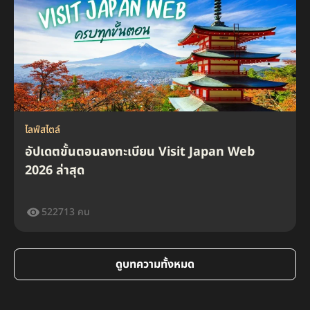
ไลฟ์สไตล์
อัปเดตขั้นตอนลงทะเบียน Visit Japan Web
2026 ล่าสุด
522713 คน
ไลฟ์สไตล์
ไลฟ์สไตล์
รวมลิสต์ 15 ร้านดินเนอร์ กทม. สำหรับคู่รัก บรรยากาศโรแมนติก
ระยะเวลารอคอยประกันสุขภาพคืออะไร โรคไหนต้องรอกี่วัน
ดูบทความทั้งหมด