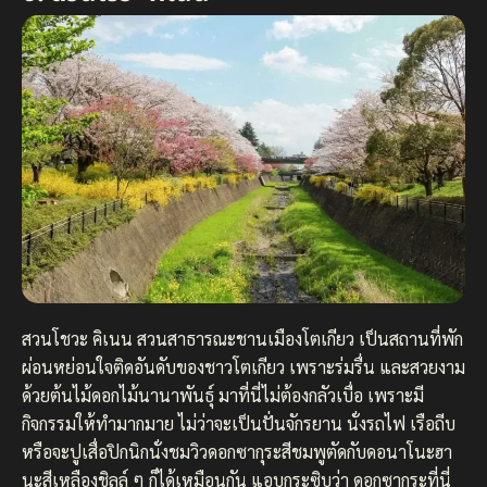
สวนโชวะ คิเนน สวนสาธารณะชานเมืองโตเกียว เป็นสถานที่พัก
ผ่อนหย่อนใจติดอันดับของชาวโตเกียว เพราะร่มรื่น และสวยงาม
ด้วยต้นไม้ดอกไม้นานาพันธุ์ มาที่นี่ไม่ต้องกลัวเบื่อ เพราะมี
กิจกรรมให้ทำมากมาย ไม่ว่าจะเป็นปั่นจักรยาน นั่งรถไฟ เรือถีบ
หรือจะปูเสื่อปิกนิกนั่งชมวิวดอกซากุระสีชมพูตัดกับดอนาโนะฮา
นะสีเหลืองชิลล์ ๆ ก็ได้เหมือนกัน แอบกระซิบว่า ดอกซากุระที่นี่