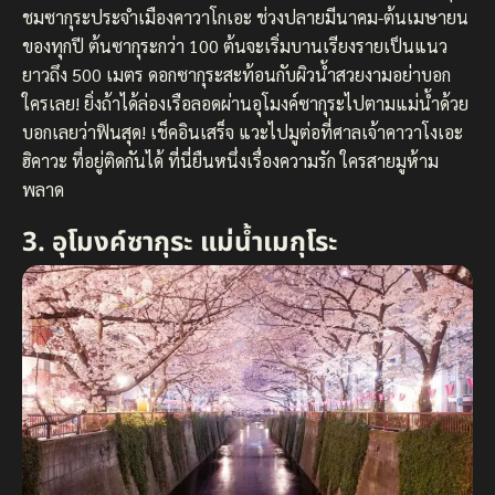
ชมซากุระประจำเมืองคาวาโกเอะ ช่วงปลายมีนาคม-ต้นเมษายน
ของทุกปี ต้นซากุระกว่า 100 ต้นจะเริ่มบานเรียงรายเป็นแนว
ยาวถึง 500 เมตร ดอกซากุระสะท้อนกับผิวน้ำสวยงามอย่าบอก
ใครเลย! ยิ่งถ้าได้ล่องเรือลอดผ่านอุโมงค์ซากุระไปตามแม่น้ำด้วย
บอกเลยว่าฟินสุด! เช็คอินเสร็จ แวะไปมูต่อที่ศาลเจ้าคาวาโงเอะ
ฮิคาวะ ที่อยู่ติดกันได้ ที่นี่ยืนหนึ่งเรื่องความรัก ใครสายมูห้าม
พลาด
3. อุโมงค์ซากุระ แม่น้ำเมกุโระ