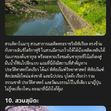
สวนคิตาโนมารุ สวนสาธารณะติดพระราชวิงอิพิเรียล ตรงข้าม
กับทางเดินชิโดริกาฟุชิ ในสวนมีลานกว้างให้ได้นั่งเพลิดเพลินใต้
ร่มเงาของต้นซากุระ หรือจะพายเรือชมต้นซากุระที่โน้มกิ่งลงสู่
ผืนน้ำก็ฟินไปอีกแบบ แถมที่นี่ยังมีสถานที่สำคัญทาง
ประวัติศาสตร์โตเกียว ได้แก่ พิพิธภัณฑ์วิทยาศาสตร์ พิพิธภัณฑ์
ศิลปะสมัยใหม่แห่งชาติ และนิปปอน บุโดคัง เรียกว่า รวม
ธรรมชาติ ประวัติศาสตร์ และวัฒนธรรมไว้ในที่เดียว มาญี่ปุ่น
ไม่รู้จะเที่ยวไหน ลองมาที่นี่ยังไงก็คุ้ม!
10. สวนสุมิดะ