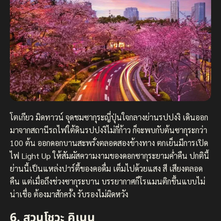
โตเกียว มิดทาวน์ จุดชมซากุระญี่ปุ่นใจกลางย่านรปปงงิ เดินออก
มาจากสถานีรถไฟใต้ดินรปปงงิไม่กี่ก้าว ก็จะพบกับต้นซากุระกว่า
100 ต้น ออกดอกบานสะพรั่งตลอดสองข้างทาง ตกเย็นมีการเปิด
ไฟ Light Up ให้สัมผัสความงามของดอกซากุระยามค่ำคืน ปกตินี้
ย่านนี้เป็นแหล่งปาร์ตี้ของคอดื่ม เต็มไปด้วยแสง สี เสียงตลอด
คืน แต่เมื่อถึงช่วงซากุระบาน บรรยากาศก็โรแมนติกขึ้นแบบไม่
น่าเชื่อ ต้องมาสักครั้ง รับรองไม่ผิดหวัง
6. สวนโชวะ คิเนน