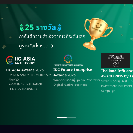
25 รางวัล
การันตีความสำเร็จ
จากเวทีระดับโลก
473
2107
คน
คน
ดูรางวัลทั้งหมด
IDC Future Enterprise
IIC ASIA Awards 2026
Thailand Influenc
Awards 2025
DATA & ANALYTICS VISIONARY
Awards 2025 by Te
AWARD
Winner หมวดหมู่ Special Award for
Silver หมวดหมู่ Best Fi
WOMEN IN INSURANCE
Digital Native Business
Investment Influencer
LEADERSHIP AWARD
Campaign