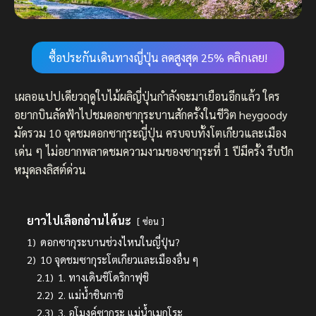
ซื้อประกันเดินทางญี่ปุ่น ลดสูงสุด 25% คลิกเลย!
เผลอแปปเดียวฤดูใบไม้ผลิญี่ปุ่นกำลังจะมาเยือนอีกแล้ว ใคร
อยากบินลัดฟ้าไปชมดอกซากุระบานสักครั้งในชีวิต heygoody
มัดรวม 10 จุดชมดอกซากุระญี่ปุ่น ครบจบทั้งโตเกียวและเมือง
เด่น ๆ ไม่อยากพลาดชมความงามของซากุระที่ 1 ปีมีครั้ง รีบปัก
หมุดลงลิสต์ด่วน
ยาวไปเลือกอ่านได้นะ
ซ่อน
1)
ดอกซากุระบานช่วงไหนในญี่ปุ่น?
2)
10 จุดชมซากุระโตเกียวและเมืองอื่น ๆ
2.1)
1. ทางเดินชิโดริกาฟุชิ
2.2)
2. แม่น้ำชินกาชิ
2.3)
3. อุโมงค์ซากุระ แม่น้ำเมกุโระ