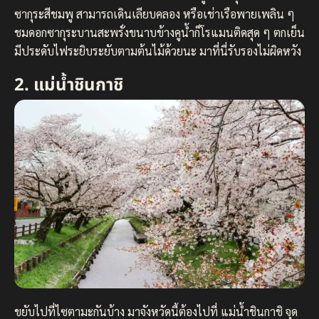
ซากุระสีชมพู สามารถเดินเลียบคลอง หรือเช่าเรือพายเพลิน ๆ
ชมดอกซากุระบานสะพรั่งขนาบข้างคูน้ำก็โรแมนติดสุด ๆ ตกเย็น
มีประดับไฟระยิบระยับตามต้นไม้ด้วยนะ มาที่นี่รับรองไม่ผิดหวัง
2. แม่น้ำชินกาชิ
ขยับไปที่ไซตามะกันบ้าง มาจังหวัดนี้ต้องไปที่ แม่น้ำชินกาชิ จุด