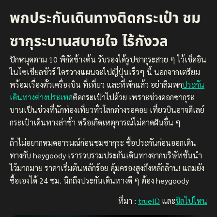
พกประกันเดินทางติดกระเป๋า ชม
ซากุระบานสบายใจ ไร้กังวล
ปักหมุดตาม 10 พิกัดข้างต้น รับรองได้รูปซากุระสวย ๆ ไว้เช็คอิน
ในโซเชียลชัวร์ ใครวางแผนจะไปญี่ปุ่นเร็วๆ นี้ นอกจากเตรียม
พร้อมเรื่องตั๋วเครื่องบิน ที่เที่ยว และที่พักแล้ว อย่าลืมพก
ประกัน
เดินทางต่างประเทศ
ติดกระเป๋าไปด้วย เพราะช่วงดอกซากุระ
บานเป็นช่วงที่นักท่องเที่ยวทั่วโลกต่างรอคอย เที่ยวบินอาจดีเลย์
กระเป๋าเดินทางล่าช้า หรือเกิดเหตุการณ์ไม่คาดฝันอื่น ๆ
ถ้าไม่อยากหมดอารมณ์ก่อนชมซากุระ ซื้อประกันก่อนออกเดิน
ทางกับ heygoody เรารวบรวมประกันเดินทางจากบริษัทชั้นนำ
ไว้มากมาย ราคาเริ่มต้นหลักร้อย คุ้มครองสูงถึงหลักล้าน! แถมยัง
ซื้อเองได้ 24 ชม. นึกถึงประกันเดินทางดี ๆ ต้อง heygoody
ที่มา :
trueID
และ
ชิลไปไหน