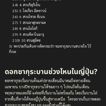
2.4)
4. สวนริคุกิเอ็น
2.5)
5. โตเกียว มิดทาวน์
2.6)
6. สวนโชวะ คิเนน
2.7)
7. สวนอาสุกะยามะ
2.8)
8. สวนโยโยกิ
2.9)
9. สวนคิตาโนมารุ
2.10)
10. สวนสุมิดะ
3)
พกประกันเดินทางติดกระเป๋า ชมซากุระบานสบายใจ ไร้
กังวล
ดอกซากุระบานช่วงไหนในญี่ปุ่น?
ดอกซากุระเริ่มบานตั้งแต่ปลายเดือนมีนาคมถึงกลางเดือน
เมษายน บางปีซากุระบานให้ชมยาว ๆ ไปจนถึงต้นเดือน
พฤษภาคมเลยก็มี แต่ละที่เริ่มบานไม่พร้อมกัน โดยเริ่มบานไล่
จากพื้นที่ทางใต้ของญี่ปุ่นขึ้นสู่ทางเหนือ ใครอยากเก็บภาพดอก
ซากุระบานสะพรั่งสว ยๆ จองตั๋วช่วงนี้ได้เลย