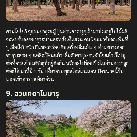
สวนโยโยกิ จุดชมซากุระญี่ปุ่นย่านฮาราจูกุ ถ้ามาช่วงฤดูใบไม้ผลิ
จะพบกับดอกซากุระบานสะพรั่งเต็มสวน คนนิยมมาจับจองพื้นที่
ปูเสื่อนั่งปิกนิก กินของอร่อย จิบเครื่องดื่มเย็น ๆ ท่ามกลางดอก
ซากุระสวย ๆ แค่คิดก็ฟินแล้ว! ดื่มด่ำซากุระจนฉ่ำใจแล้ว ก็ไปมู
ต่อที่ศาลเจ้าเมจิจิงกูที่อยู่ติดกัน หรือจะไปช้อปปิ้งในย่านฮาราจูกุ
ต่อก็ได้ มาที่นี่ 1 วัน เที่ยวครบทุกสไตล์แน่นอน ปังขนาดนี้รีบ
แอดเข้าตารางเที่ยวด่วน
9. สวนคิตาโนมารุ